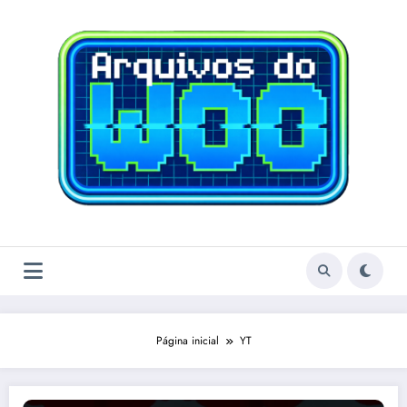
Pular
para
o
conteúdo
Página inicial
YT