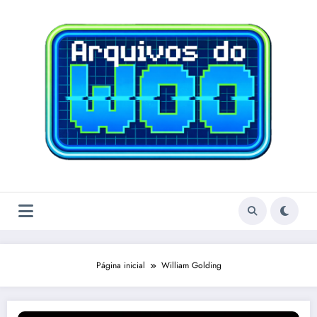
Pular
para
o
conteúdo
Página inicial
William Golding