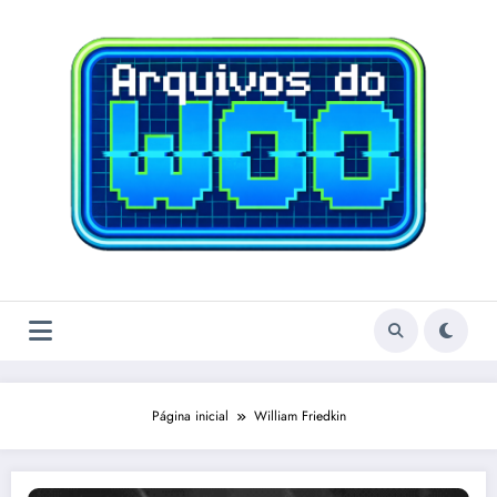
Pular
para
o
conteúdo
Página inicial
William Friedkin