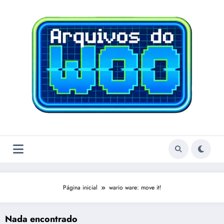
Pular
para
o
conteúdo
Página inicial
wario ware: move it!
Nada encontrado