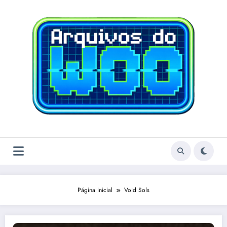
Pular
para
o
conteúdo
Página inicial
Void Sols