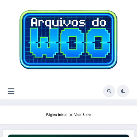
Pular
para
o
conteúdo
Página inicial
Vera Blanc