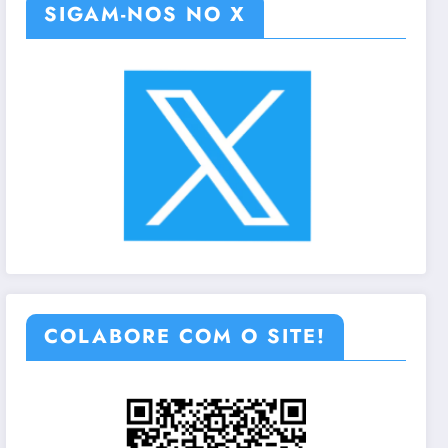
SIGAM-NOS NO X
COLABORE COM O SITE!