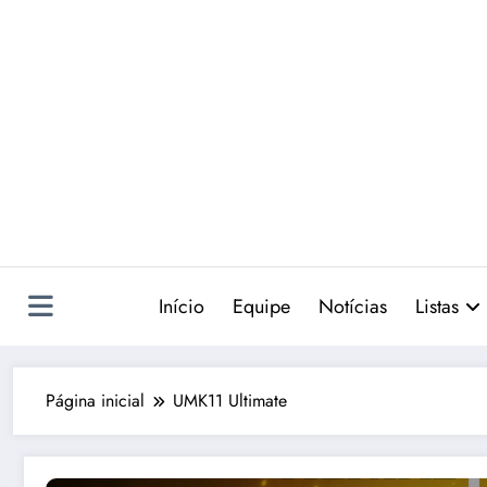
Pular
para
o
conteúdo
Início
Equipe
Notícias
Listas
Página inicial
UMK11 Ultimate