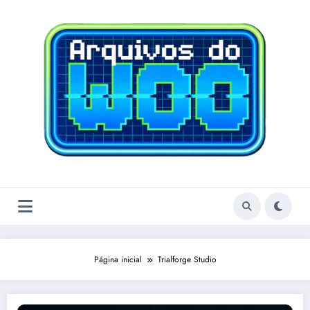
Pular
para
o
conteúdo
Página inicial
Trialforge Studio