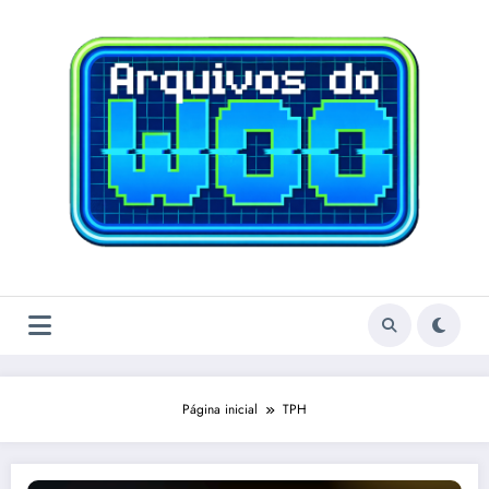
Pular
para
o
conteúdo
Página inicial
TPH