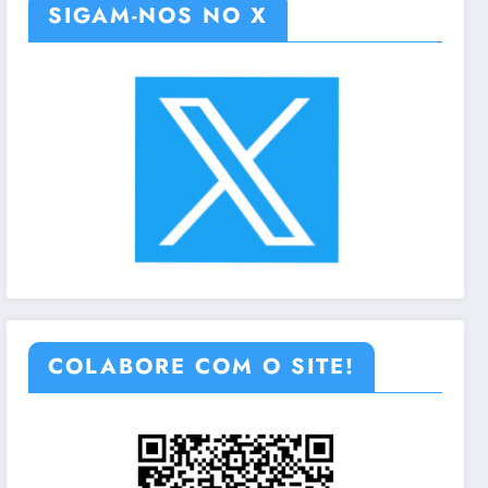
SIGAM-NOS NO X
COLABORE COM O SITE!