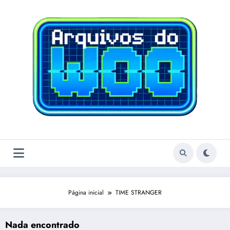
Pular
para
o
conteúdo
Página inicial
TIME STRANGER
Nada encontrado