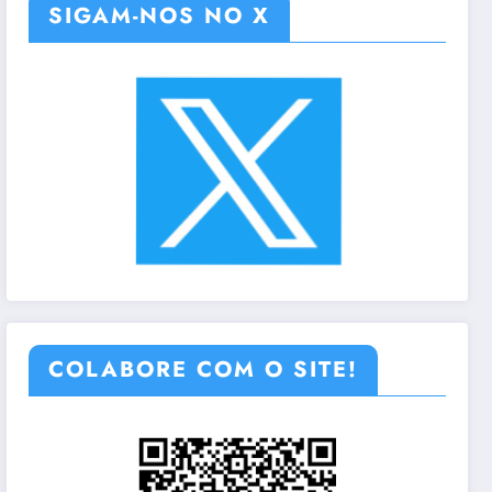
SIGAM-NOS NO X
COLABORE COM O SITE!