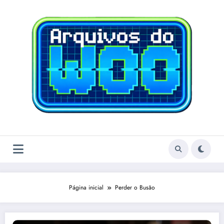
Pular
para
o
conteúdo
Página inicial
Perder o Busão