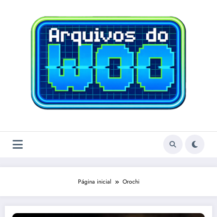
Pular
para
o
conteúdo
Página inicial
Orochi