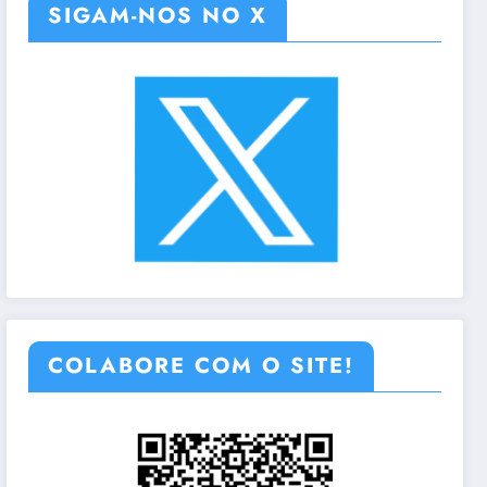
SIGAM-NOS NO X
COLABORE COM O SITE!