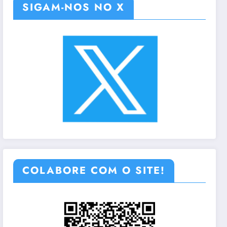
SIGAM-NOS NO X
COLABORE COM O SITE!