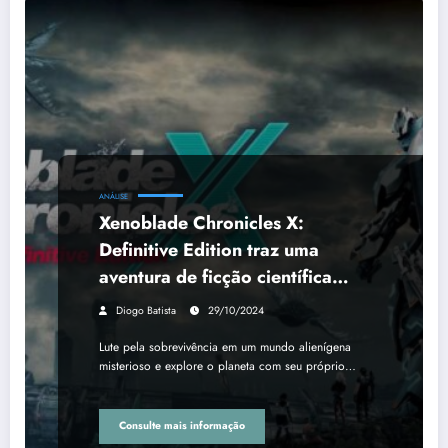
ANÁLISE
Xenoblade Chronicles X:
Definitive Edition traz uma
aventura de ficção científica
expansiva para Nintendo Switch
Diogo Batista
29/10/2024
em 20 de março!
Lute pela sobrevivência em um mundo alienígena
misterioso e explore o planeta com seu próprio…
Consulte mais informação