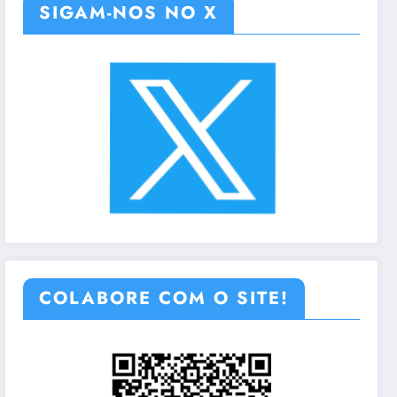
SIGAM-NOS NO X
COLABORE COM O SITE!