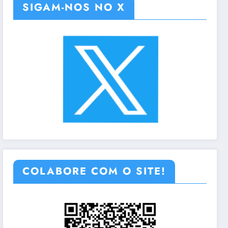
SIGAM-NOS NO X
COLABORE COM O SITE!