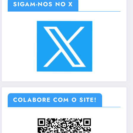
SIGAM-NOS NO X
COLABORE COM O SITE!