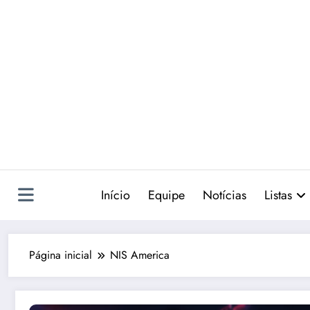
Pular
para
o
conteúdo
Início
Equipe
Notícias
Listas
Página inicial
NIS America