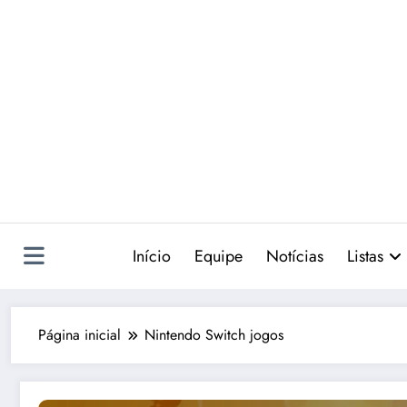
Pular
para
o
conteúdo
Início
Equipe
Notícias
Listas
Página inicial
Nintendo Switch jogos