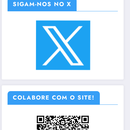
SIGAM-NOS NO X
COLABORE COM O SITE!