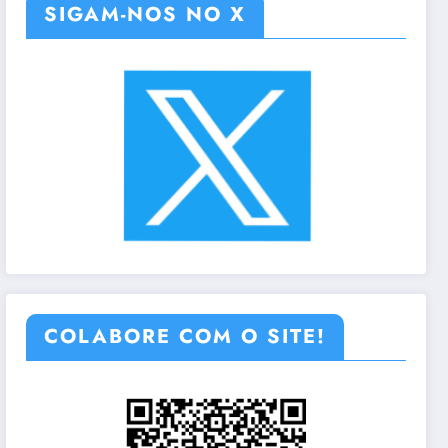
SIGAM-NOS NO X
COLABORE COM O SITE!