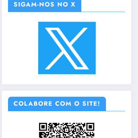
SIGAM-NOS NO X
COLABORE COM O SITE!