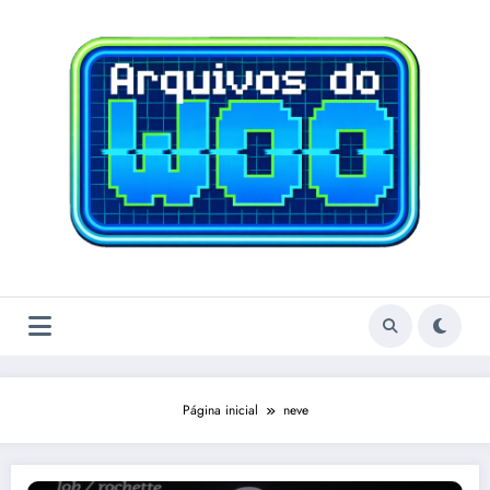
Pular
para
o
conteúdo
Página inicial
neve