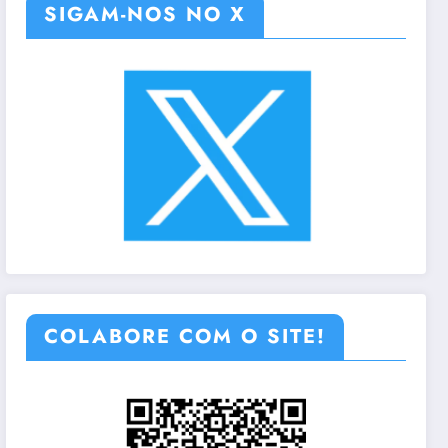
SIGAM-NOS NO X
COLABORE COM O SITE!