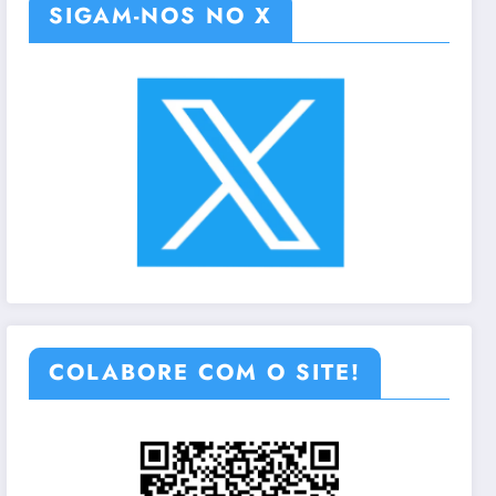
SIGAM-NOS NO X
COLABORE COM O SITE!