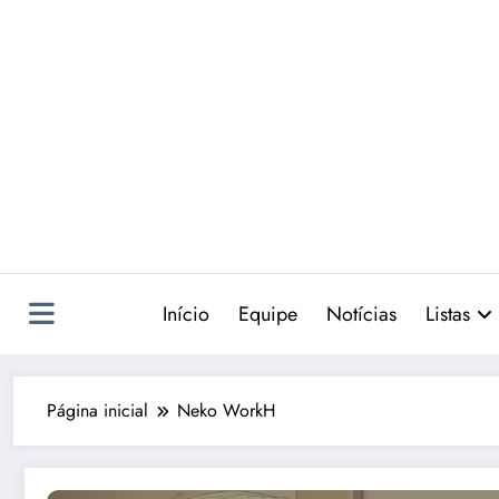
Pular
para
o
conteúdo
Início
Equipe
Notícias
Listas
Página inicial
Neko WorkH