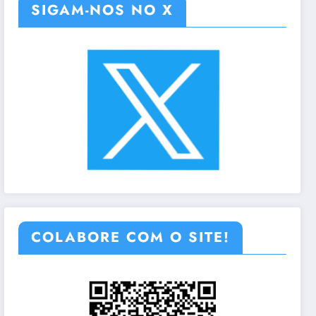
SIGAM-NOS NO X
COLABORE COM O SITE!