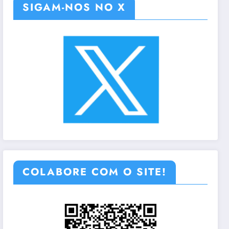
SIGAM-NOS NO X
COLABORE COM O SITE!