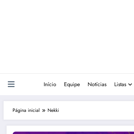
Pular
para
o
conteúdo
Início
Equipe
Notícias
Listas
Página inicial
Nekki