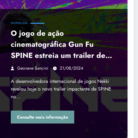
NOSTALGIA
O jogo de ação
cinematográfica Gun Fu
SPINE estreia um trailer de
gameplay contundente na
Geovane Sancini
21/08/2024
Gamescom 2024
A desenvolvedora internacional de jogos Nekki
revelou hoje o novo trailer impactante de SPINE
no…
Consulte mais informação