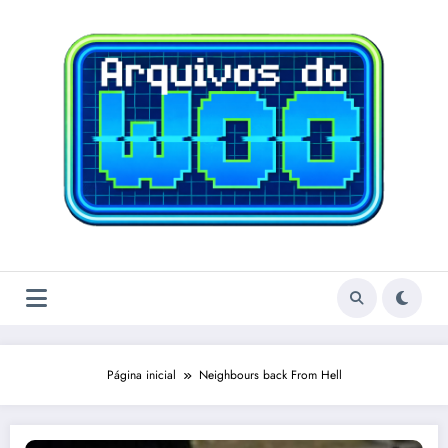
Pular
para
o
conteúdo
Página inicial
Neighbours back From Hell