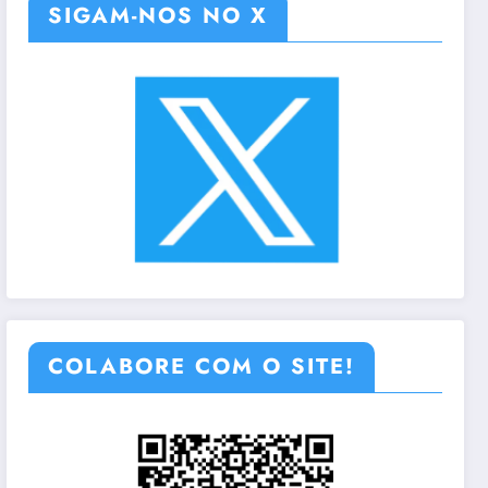
SIGAM-NOS NO X
COLABORE COM O SITE!