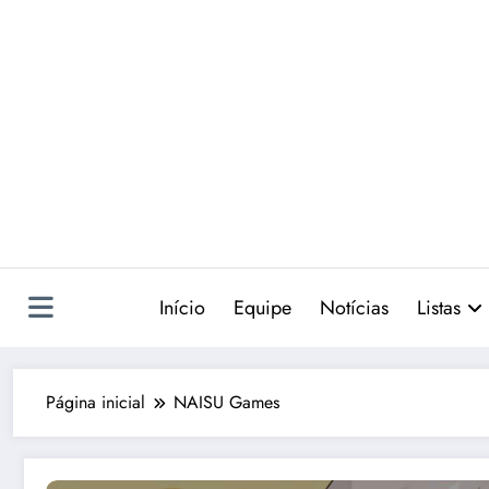
Pular
para
o
conteúdo
Início
Equipe
Notícias
Listas
Página inicial
NAISU Games