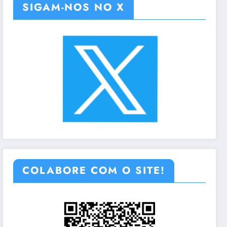
SIGAM-NOS NO X
COLABORE COM O SITE!