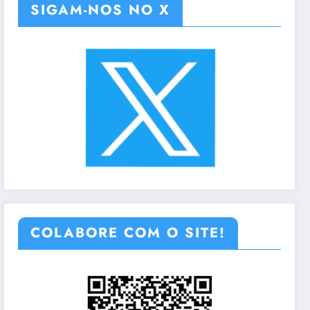
SIGAM-NOS NO X
COLABORE COM O SITE!