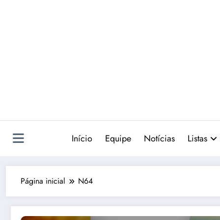
Pular
para
o
conteúdo
Início
Equipe
Notícias
Listas
Página inicial
N64