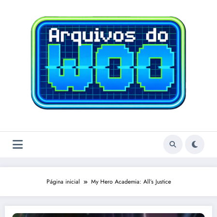
Pular
para
o
conteúdo
Página inicial
My Hero Academia: All’s Justice