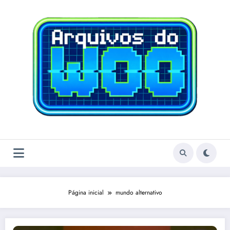
Pular
para
o
conteúdo
Página inicial
mundo alternativo