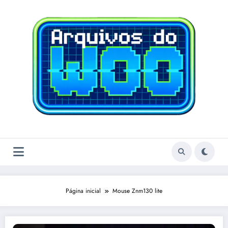
Pular
para
o
conteúdo
Página inicial
Mouse Znm130 lite