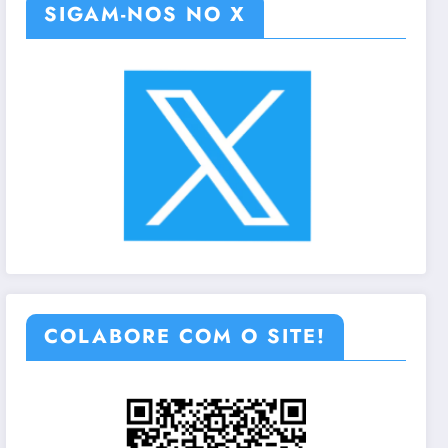
SIGAM-NOS NO X
COLABORE COM O SITE!