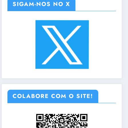
SIGAM-NOS NO X
COLABORE COM O SITE!