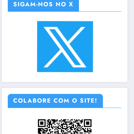
SIGAM-NOS NO X
COLABORE COM O SITE!