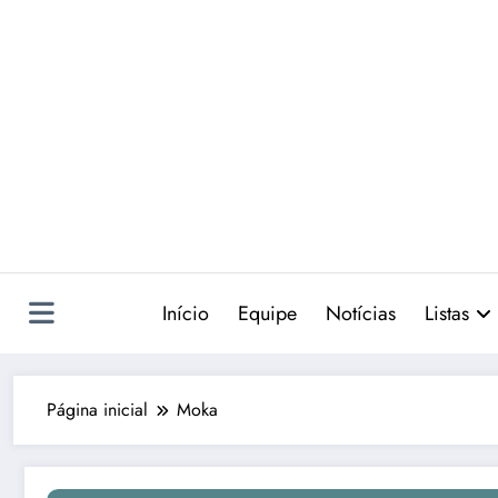
Pular
para
o
conteúdo
Início
Equipe
Notícias
Listas
Página inicial
Moka