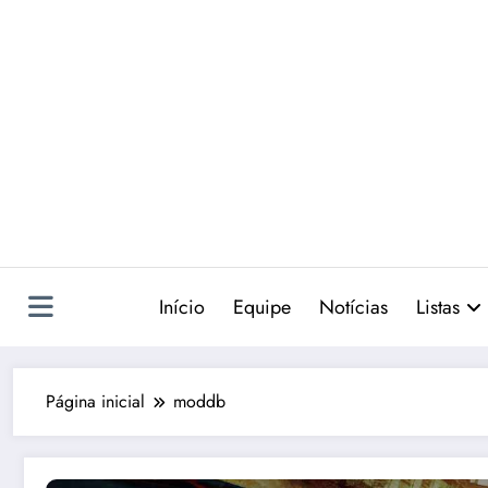
Pular
para
o
conteúdo
Início
Equipe
Notícias
Listas
Página inicial
moddb