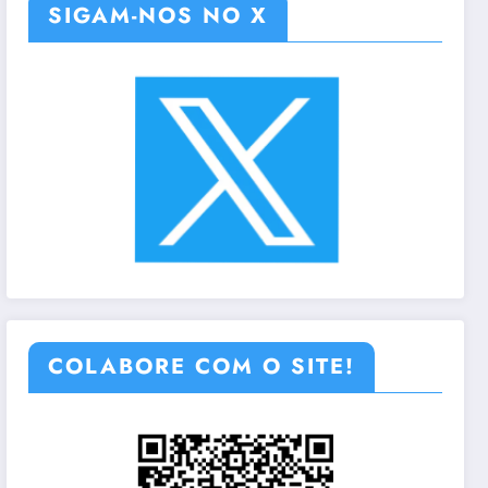
SIGAM-NOS NO X
COLABORE COM O SITE!