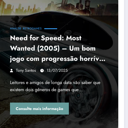
ANÁLISE
RETROGAMES
Need for Speed: Most
Wanted (2005) – Um bom
jogo com progressão horrível
| Análise Retro
Tony Santos
13/07/2025
Leitores e amigos de longa data vão saber que
existem dois gêneros de games que…
Consulte mais informação