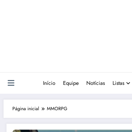
Pular
para
o
conteúdo
Início
Equipe
Notícias
Listas
Página inicial
MMORPG