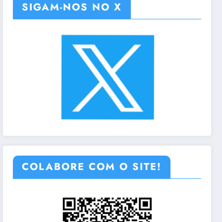
SIGAM-NOS NO X
COLABORE COM O SITE!