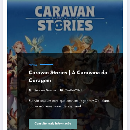
ANÁLISE
Caravan Stories | A Caravana da
Coragem
Geovane Sancini
26/04/2021
Eu não sou um cara que costuma jogar MMO's, claro,
joguei inúmeras horas de Ragnarok…
Consulte mais informação