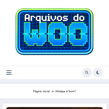
Pular
para
o
conteúdo
Página inicial
Mixtape é bom?