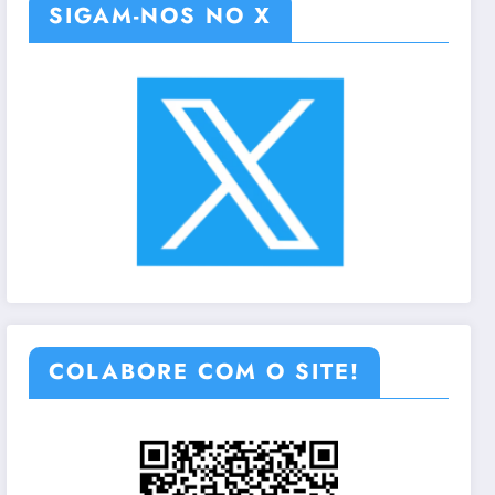
SIGAM-NOS NO X
COLABORE COM O SITE!