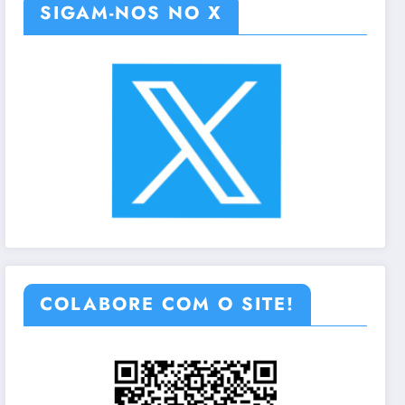
SIGAM-NOS NO X
COLABORE COM O SITE!