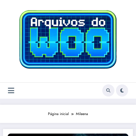
Pular
para
o
conteúdo
Página inicial
Mileena