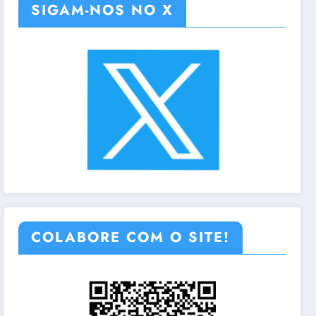
SIGAM-NOS NO X
COLABORE COM O SITE!