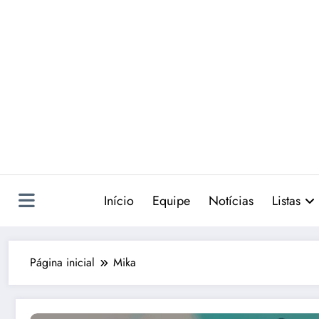
Pular
para
o
conteúdo
Início
Equipe
Notícias
Listas
Página inicial
Mika