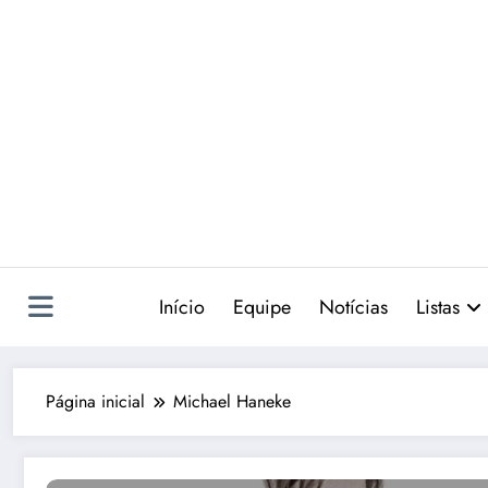
Pular
para
o
conteúdo
Início
Equipe
Notícias
Listas
Página inicial
Michael Haneke