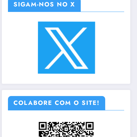
SIGAM-NOS NO X
COLABORE COM O SITE!