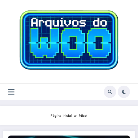
Pular
para
o
conteúdo
Página inicial
Micel