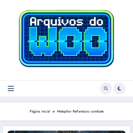
Pular
para
o
conteúdo
Página inicial
Metaphor ReFantazio combate