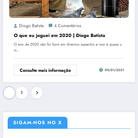
Diogo Batista
4 Comentários
O que eu joguei em 2020 | Diogo Batista
O ano de 2020 não foi bom em diversos aspectos e isso é quase u
m…
Consulte mais informação
09/01/2021
Paginação
1
2
de
posts
SIGAM-NOS NO X